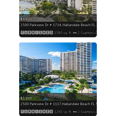
$3 100
2500 Parkview Dr # 1714, Hallandale Beach FL 33009 - 1580 
🅵🆄🆁🅽🅸🆂🅷🅴🅳 1580 sq. ft.;🛏 2 Cuartos/🛁2 Baños
More
$3 100
2500 Parkview Dr # 1117, Hallandale Beach FL 33009 - 1280 
🅵🆄🆁🅽🅸🆂🅷🅴🅳 1280 sq. ft.;🛏 2 Cuartos/🛁2 Baños