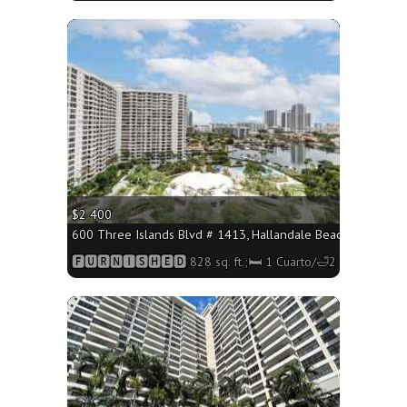
More
$2 400
600 Three Islands Blvd # 1413, Hallandale Beach FL 33009 -
🅵🆄🆁🅽🅸🆂🅷🅴🅳 828 sq. ft.;🛏 1 Cuarto/🛁2 Baños
More