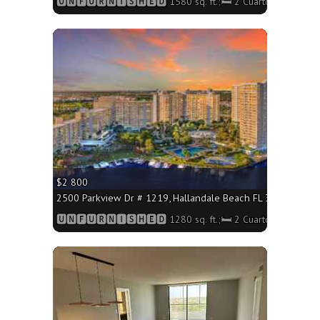
🆄🅽🅵🆄🆁🅽🅸🆂🅷🅴🅳 1580 sq. ft.;🛏 2 Cuartos/🛁2 Baño
More
$2 800
2500 Parkview Dr # 1219, Hallandale Beach FL 33009 - 1280 
🆄🅽🅵🆄🆁🅽🅸🆂🅷🅴🅳 1280 sq. ft.;🛏 2 Cuartos/🛁2 Baño
More