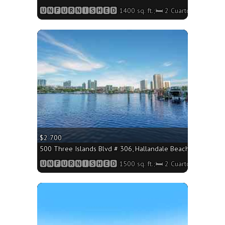
🆄🅽🅵🆄🆁🅽🅸🆂🅷🅴🅳 1400 sq. ft.;🛏 2 Cuartos/🛁2 Baño
More
$2 700
500 Three Islands Blvd # 306, Hallandale Beach FL 33009 - 
🆄🅽🅵🆄🆁🅽🅸🆂🅷🅴🅳 1500 sq. ft.;🛏 2 Cuartos/🛁2 Baño
More