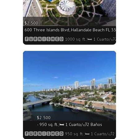
$2 500
600 Three Islands Blvd, Hallandale Beach FL 33009 - 1000 s
🅵🆄🆁🅽🅸🆂🅷🅴🅳 1000 sq. ft.;🛏 1 Cuarto/🛁2 Baños
More
$2 500
- 950 sq. ft.;🛏 1 Cuarto/🛁2 Baños
🅵🆄🆁🅽🅸🆂🅷🅴🅳 950 sq. ft.;🛏 1 Cuarto/🛁2 Baños