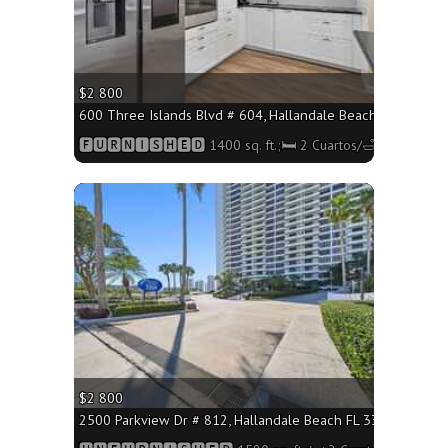
$2 800
600 Three Islands Blvd # 604, Hallandale Beach FL 33009 - 
🅵🆄🆁🅽🅸🆂🅷🅴🅳 1400 sq. ft.;🛏 2 Cuartos/🛁2 Baños
More
$2 800
2500 Parkview Dr # 812, Hallandale Beach FL 33009 - 1580 s