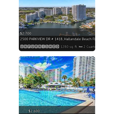
$2 700
2500 PARKVIEW DR # 1418, Hallandale Beach FL 33009 - 1280
🆄🅽🅵🆄🆁🅽🅸🆂🅷🅴🅳 1280 sq. ft.;🛏 2 Cuartos/🛁2 Baño
More
$2 600