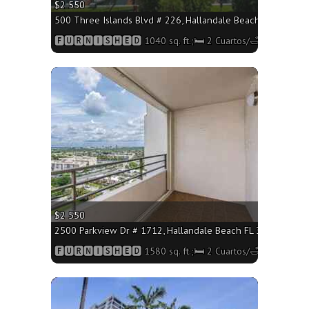
$2 550
500 Three Islands Blvd # 226, Hallandale Beach FL 33009 - 
🅵🆄🆁🅽🅸🆂🅷🅴🅳 1040 sq. ft.;🛏 2 Cuartos/🛁2 Baños
More
$2 550
2500 Parkview Dr # 1712, Hallandale Beach FL 33009 - 1580 
🅵🆄🆁🅽🅸🆂🅷🅴🅳 1580 sq. ft.;🛏 2 Cuartos/🛁2 Baños
More