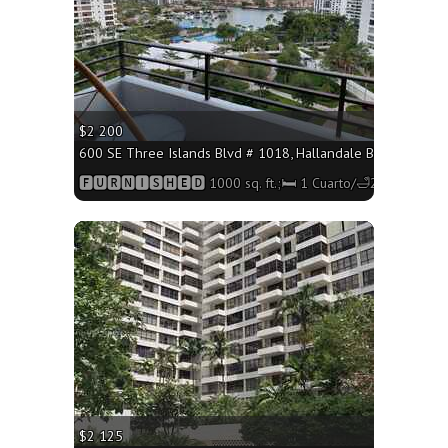
$2 200
600 SE Three Islands Blvd # 1018, Hallandale Beach FL 3300
🅵🆄🆁🅽🅸🆂🅷🅴🅳 1000 sq. ft.;🛏 1 Cuarto/🛁2 Baños
More
$2 125