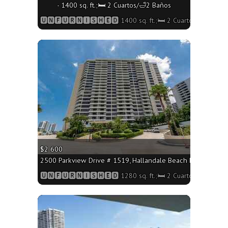
- 1400 sq. ft.;🛏 2 Cuartos/🛁2 Baños
🆄🅽🅵🆄🆁🅽🅸🆂🅷🅴🅳 1400 sq. ft.;🛏 2 Cuartos/🛁2 Baño
More
$2 600
2500 Parkview Drive # 1519, Hallandale Beach FL 33009 - 12
🆄🅽🅵🆄🆁🅽🅸🆂🅷🅴🅳 1280 sq. ft.;🛏 2 Cuartos/🛁2 Baño
More