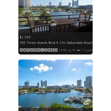
$2 550
500 Three Islands Blvd # 226, Hallandale Beach FL 33009 - 
🆄🅽🅵🆄🆁🅽🅸🆂🅷🅴🅳 1040 sq. ft.;🛏 2 Cuartos/🛁2 Baño
More