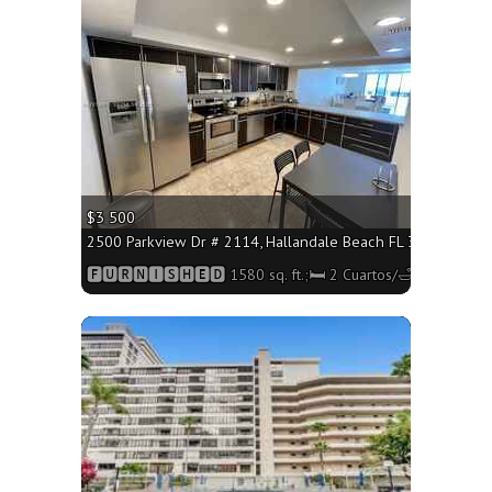
More
$3 500
2500 Parkview Dr # 2114, Hallandale Beach FL 33009 - 1580 
🅵🆄🆁🅽🅸🆂🅷🅴🅳 1580 sq. ft.;🛏 2 Cuartos/🛁2 Baños
More