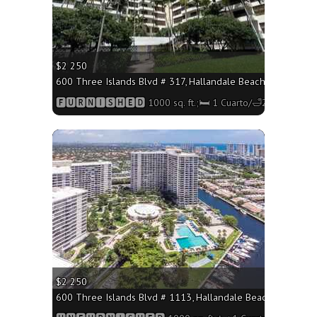
$2 250
600 Three Islands Blvd # 317, Hallandale Beach FL 33009 - 
🅵🆄🆁🅽🅸🆂🅷🅴🅳 1000 sq. ft.;🛏 1 Cuarto/🛁2 Baños
More
$2 250
600 Three Islands Blvd # 1113, Hallandale Beach FL 33009 -