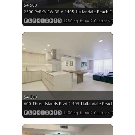
$4 500
2500 PARKVIEW DR # 1405, Hallandale Beach FL 33009 - 1280
🅵🆄🆁🅽🅸🆂🅷🅴🅳 1280 sq. ft.;🛏 2 Cuartos/🛁2 Baños
More
$4 100
600 Three Islands Blvd # 403, Hallandale Beach FL 33009 - 
🅵🆄🆁🅽🅸🆂🅷🅴🅳 1400 sq. ft.;🛏 2 Cuartos/🛁2 Baños
More