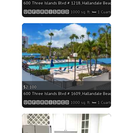
600 Three Islands Blvd # 1218, Hallandale Beach FL 33009 -
🆄🅽🅵🆄🆁🅽🅸🆂🅷🅴🅳 1000 sq. ft.;🛏 1 Cuarto/🛁2 Baños
More
$2 100
600 Three Islands Blvd # 1609, Hallandale Beach FL 33009 -
🆄🅽🅵🆄🆁🅽🅸🆂🅷🅴🅳 1000 sq. ft.;🛏 1 Cuarto/🛁2 Baños
More