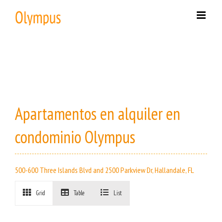
Skip
to
content
Apartamentos en alquiler en
condominio Olympus
500-600 Three Islands Blvd and 2500 Parkview Dr, Hallandale, FL
Grid
Table
List