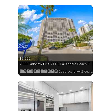
More
$3 000
2500 Parkview Dr # 2119, Hallandale Beach FL 33009 - 1280 
🆄🅽🅵🆄🆁🅽🅸🆂🅷🅴🅳 1280 sq. ft.;🛏 2 Cuartos/🛁2 Baño
More