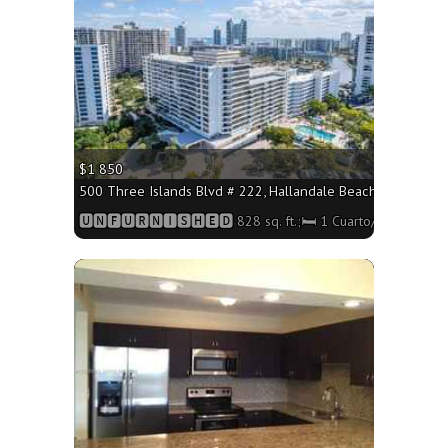
$1 850
500 Three Islands Blvd # 222, Hallandale Beach FL 33009 - 
🆄🅽🅵🆄🆁🅽🅸🆂🅷🅴🅳 828 sq. ft.;🛏 1 Cuarto/🛁2 Baños
More