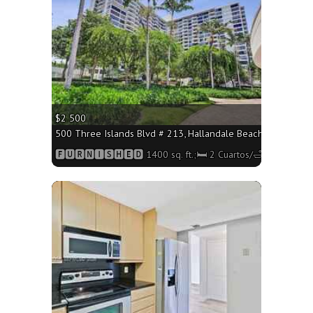
$2 500
500 Three Islands Blvd # 213, Hallandale Beach FL 33009 - 
🅵🆄🆁🅽🅸🆂🅷🅴🅳 1400 sq. ft.;🛏 2 Cuartos/🛁2 Baños
More