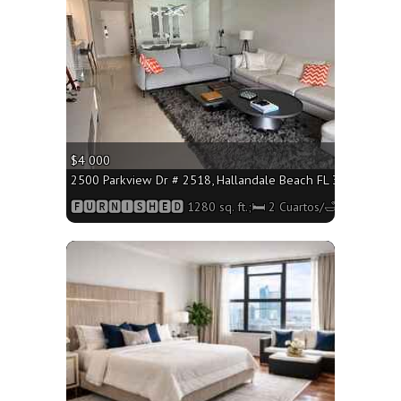
$4 000
2500 Parkview Dr # 2518, Hallandale Beach FL 33009 - 1280 
🅵🆄🆁🅽🅸🆂🅷🅴🅳 1280 sq. ft.;🛏 2 Cuartos/🛁2 Baños
More