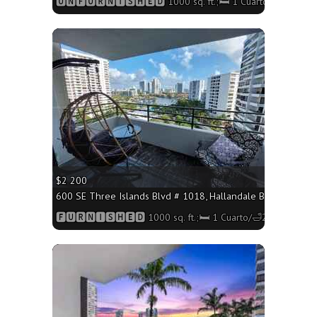
🆄🅽🅵🆄🆁🅽🅸🆂🅷🅴🅳 1000 sq. ft.;🛏 1 Cuarto/🛁2 Baños
More
$2 200
600 SE Three Islands Blvd # 1018, Hallandale Beach FL 3300
🅵🆄🆁🅽🅸🆂🅷🅴🅳 1000 sq. ft.;🛏 1 Cuarto/🛁2 Baños
More