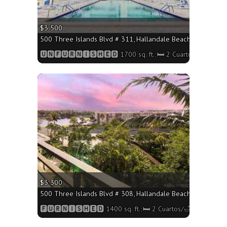
$3 500
500 Three Islands Blvd # 311, Hallandale Beach FL 33009 - 
🆄🅽🅵🆄🆁🅽🅸🆂🅷🅴🅳 1700 sq. ft.;🛏 2 Cuartos/🛁2 Baño
More
$3 300
500 Three Islands Blvd # 308, Hallandale Beach FL 33009 - 
🅵🆄🆁🅽🅸🆂🅷🅴🅳 1400 sq. ft.;🛏 2 Cuartos/🛁2 Baños