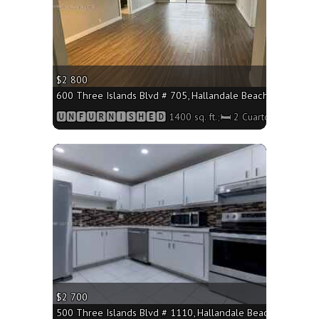
$2 800
600 Three Islands Blvd # 705, Hallandale Beach FL 33009 - 
🆄🅽🅵🆄🆁🅽🅸🆂🅷🅴🅳 1400 sq. ft.;🛏 2 Cuartos/🛁2 Baño
More
$2 700
500 Three Islands Blvd # 1110, Hallandale Beach FL 33009 -