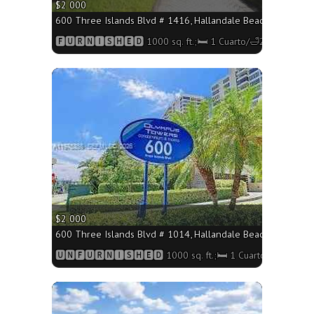
$2 000
600 Three Islands Blvd # 1416, Hallandale Beach FL 33009 -
🅵🆄🆁🅽🅸🆂🅷🅴🅳 1000 sq. ft.;🛏 1 Cuarto/🛁2 Baños
More
$2 000
600 Three Islands Blvd # 1014, Hallandale Beach FL 33009 -
🆄🅽🅵🆄🆁🅽🅸🆂🅷🅴🅳 1000 sq. ft.;🛏 1 Cuarto/🛁2 Baños
More