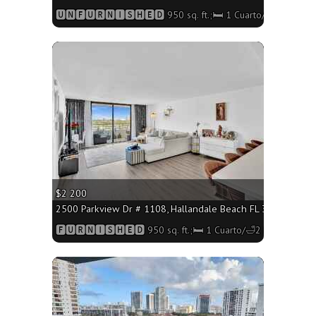
🆄🅽🅵🆄🆁🅽🅸🆂🅷🅴🅳 950 sq. ft.;🛏 1 Cuarto/🛁2 Baños
More
$2 200
2500 Parkview Dr # 1108, Hallandale Beach FL 33009 - 950 s
🅵🆄🆁🅽🅸🆂🅷🅴🅳 950 sq. ft.;🛏 1 Cuarto/🛁2 Baños
More