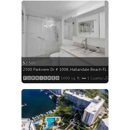
More
$2 500
2500 Parkview Dr # 1008, Hallandale Beach FL 33009 - 1000 
🅵🆄🆁🅽🅸🆂🅷🅴🅳 1000 sq. ft.;🛏 1 Cuarto/🛁2 Baños
More