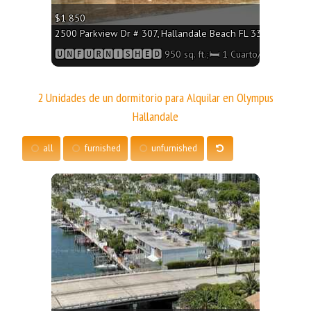
$1 850
2500 Parkview Dr # 307, Hallandale Beach FL 33009 - 950 sq
🆄🅽🅵🆄🆁🅽🅸🆂🅷🅴🅳 950 sq. ft.;🛏 1 Cuarto/🛁2 Baños
2 Unidades de un dormitorio para Alquilar en Olympus
Hallandale
all
furnished
unfurnished
More