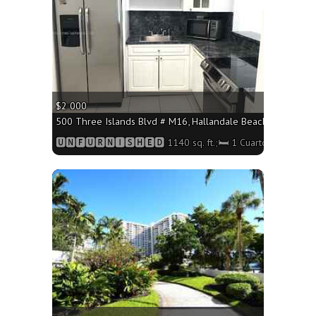
$2 000
500 Three Islands Blvd # M16, Hallandale Beach FL 33009 - 
🆄🅽🅵🆄🆁🅽🅸🆂🅷🅴🅳 1140 sq. ft.;🛏 1 Cuarto/🛁2 Baños
More