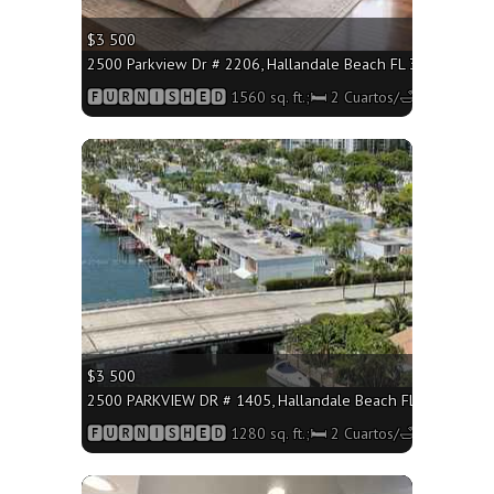
$3 500
2500 Parkview Dr # 2206, Hallandale Beach FL 33009 - 1560 
🅵🆄🆁🅽🅸🆂🅷🅴🅳 1560 sq. ft.;🛏 2 Cuartos/🛁2 Baños
More
$3 500
2500 PARKVIEW DR # 1405, Hallandale Beach FL 33009 - 1280
🅵🆄🆁🅽🅸🆂🅷🅴🅳 1280 sq. ft.;🛏 2 Cuartos/🛁2 Baños