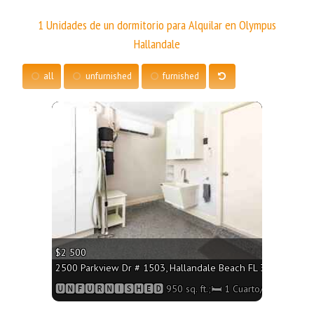
1 Unidades de un dormitorio para Alquilar en Olympus
Hallandale
all
unfurnished
furnished
More
$2 500
2500 Parkview Dr # 1503, Hallandale Beach FL 33009 - 950 s
🆄🅽🅵🆄🆁🅽🅸🆂🅷🅴🅳 950 sq. ft.;🛏 1 Cuarto/🛁2 Baños