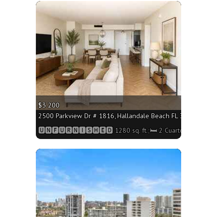
More
$3 200
2500 Parkview Dr # 1816, Hallandale Beach FL 33009 - 1280 
🆄🅽🅵🆄🆁🅽🅸🆂🅷🅴🅳 1280 sq. ft.;🛏 2 Cuartos/🛁2 Baño
More