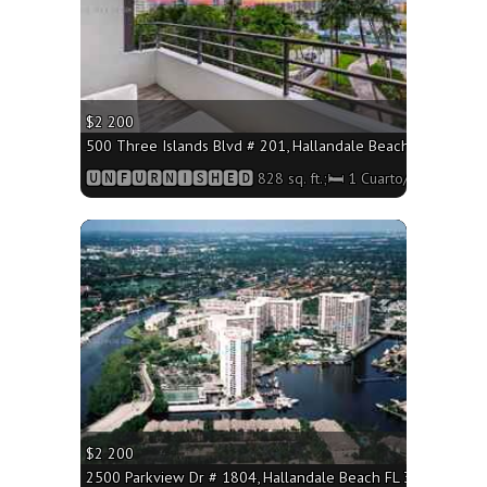
$2 200
500 Three Islands Blvd # 201, Hallandale Beach FL 33009 - 
🆄🅽🅵🆄🆁🅽🅸🆂🅷🅴🅳 828 sq. ft.;🛏 1 Cuarto/🛁2 Baños
More
$2 200
2500 Parkview Dr # 1804, Hallandale Beach FL 33009 - 950 s